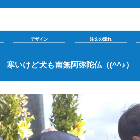
デザイン
注文の流れ
寒いけど犬も南無阿弥陀仏（(^^♪）